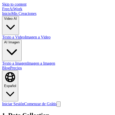
Skip to content
FreeAiWork
Inicio
Mis Creaciones
Video AI
Texto a Video
Imagen a Video
AI Imagen
Texto a Imagen
Imagen a Imagen
Blog
Precios
Español
Iniciar Sesión
Comenzar de Grátis