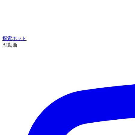
探索
ホット
AI動画