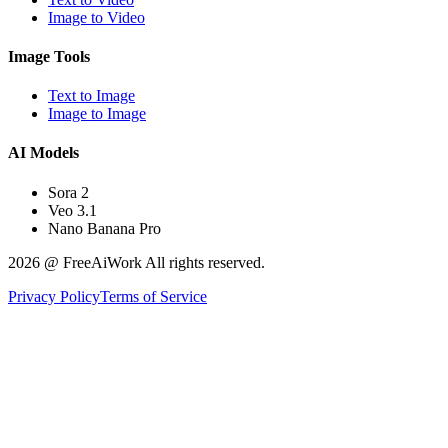
Image to Video
Image Tools
Text to Image
Image to Image
AI Models
Sora 2
Veo 3.1
Nano Banana Pro
2026 @ FreeAiWork All rights reserved.
Privacy Policy
Terms of Service