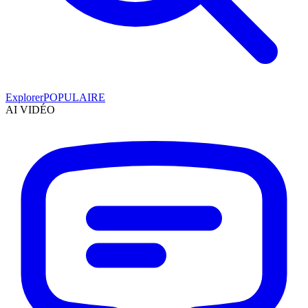
Explorer
POPULAIRE
AI VIDÉO