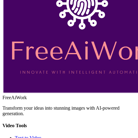
FreeAiWork
Transform your ideas into stunning images with AI-powered
generation.
Video Tools
Text to Video