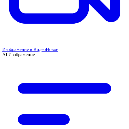
Изображение в Видео
Новое
AI Изображение