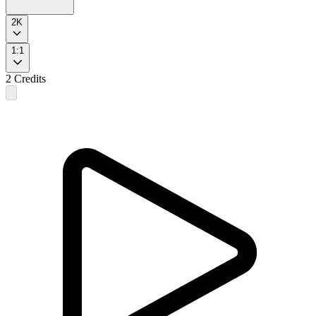
2K
1:1
2
Credits