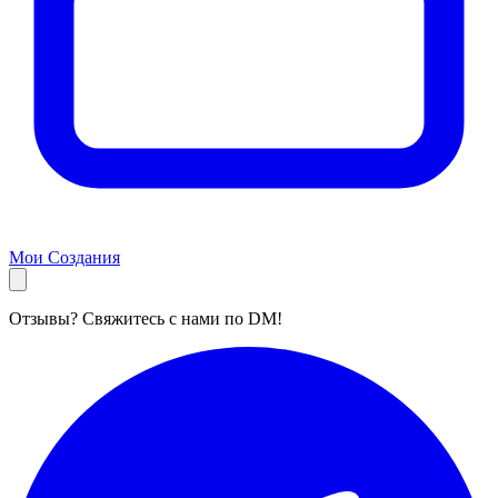
Мои Создания
Отзывы? Свяжитесь с нами по DM!