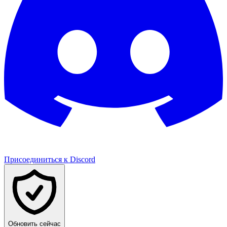
Присоединиться к Discord
Обновить сейчас