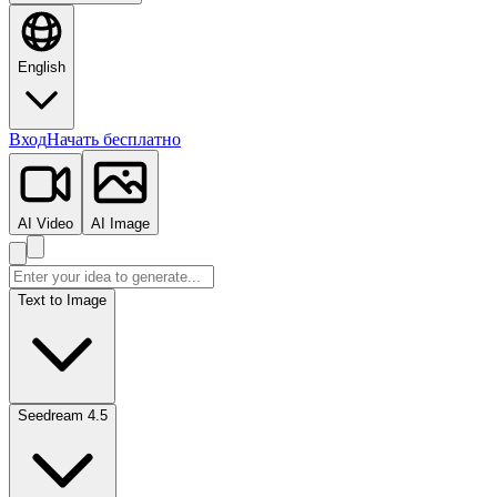
English
Вход
Начать бесплатно
AI Video
AI Image
Text to Image
Seedream 4.5