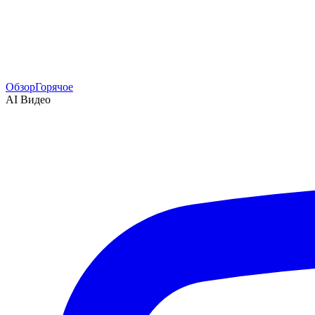
Обзор
Горячое
AI Видео