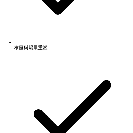
構圖與場景重塑