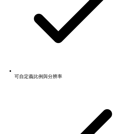
可自定義比例與分辨率