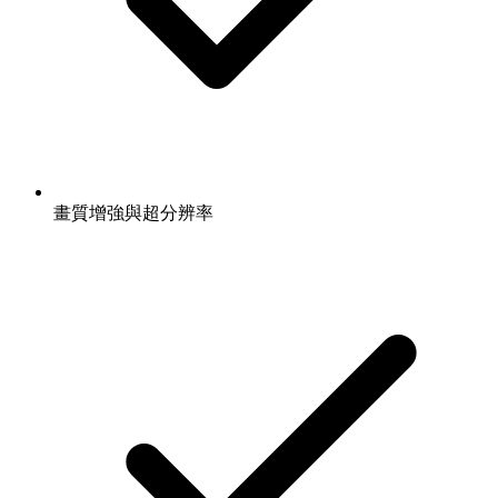
畫質增強與超分辨率