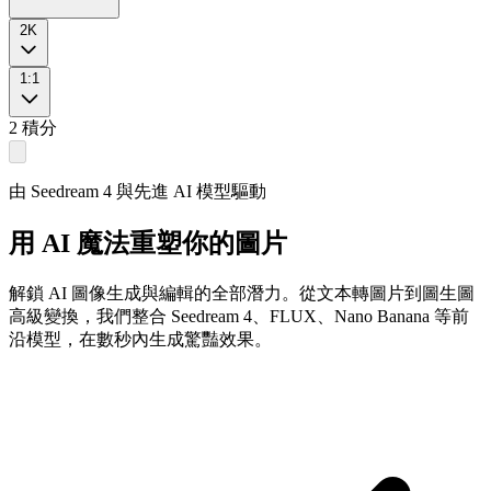
2K
1:1
2
積分
由 Seedream 4 與先進 AI 模型驅動
用 AI 魔法重塑你的圖片
解鎖 AI 圖像生成與編輯的全部潛力。從文本轉圖片到圖生圖
高級變換，我們整合 Seedream 4、FLUX、Nano Banana 等前
沿模型，在數秒內生成驚豔效果。