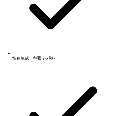
快速生成（每張 2-5 秒）