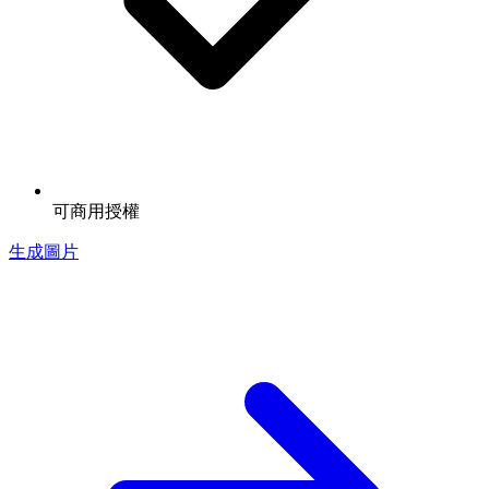
可商用授權
生成圖片