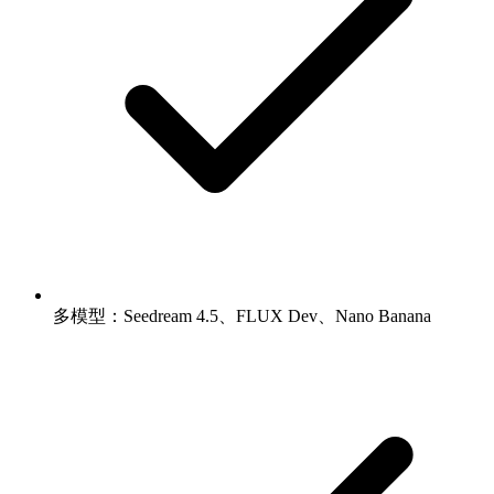
多模型：Seedream 4.5、FLUX Dev、Nano Banana