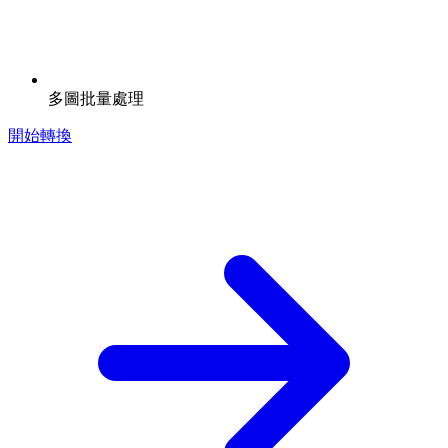
多圖批量處理
開始轉換