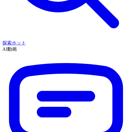
探索
ホット
AI動画