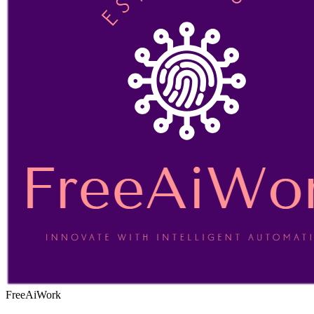
FreeAiWork