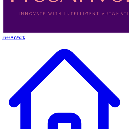
FreeAiWork