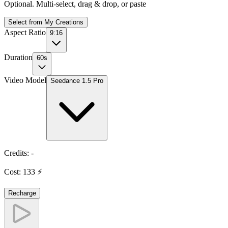
Optional. Multi-select, drag & drop, or paste
Select from My Creations
Aspect Ratio
9:16
Duration
60s
Video Model
Seedance 1.5 Pro
Credits
:
-
Cost
:
133
⚡
Recharge